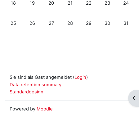
Keine Termine, Montag, 18. Mai
Keine Termine, Dienstag, 19. Mai
Keine Termine, Mittwoch, 20. Mai
Keine Termine, Donnerstag, 21. Ma
Keine Termine, Freitag, 2
Keine Termine, S
Keine Te
18
19
20
21
22
23
24
Keine Termine, Montag, 25. Mai
Keine Termine, Dienstag, 26. Mai
Keine Termine, Mittwoch, 27. Mai
Keine Termine, Donnerstag, 28. M
Keine Termine, Freitag, 2
Keine Termine, S
Keine Te
25
26
27
28
29
30
31
Sie sind als Gast angemeldet (
Login
)
Data retention summary
Standarddesign
Blo
Powered by
Moodle