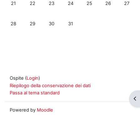
Nessun evento, lunedì 21 luglio
Nessun evento, martedì 22 luglio
Nessun evento, mercoledì 23 luglio
Nessun evento, giovedì 24 luglio
Nessun evento, venerdì 2
Nessun evento, s
Nessun 
21
22
23
24
25
26
27
Nessun evento, lunedì 28 luglio
Nessun evento, martedì 29 luglio
Nessun evento, mercoledì 30 luglio
Nessun evento, giovedì 31 luglio
28
29
30
31
Ospite (
Login
)
Riepilogo della conservazione dei dati
Passa al tema standard
Apr
Powered by
Moodle