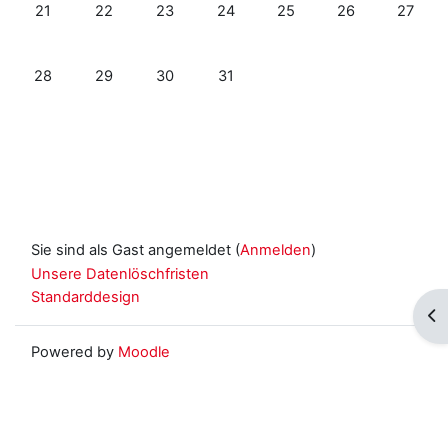
Keine Termine, Montag, 21. Juli
Keine Termine, Dienstag, 22. Juli
Keine Termine, Mittwoch, 23. Juli
Keine Termine, Donnerstag, 24. Ju
Keine Termine, Freitag, 25
Keine Termine, S
Keine Te
21
22
23
24
25
26
27
Keine Termine, Montag, 28. Juli
Keine Termine, Dienstag, 29. Juli
Keine Termine, Mittwoch, 30. Juli
Keine Termine, Donnerstag, 31. Jul
28
29
30
31
Sie sind als Gast angemeldet (
Anmelden
)
Unsere Datenlöschfristen
Standarddesign
Blo
Powered by
Moodle